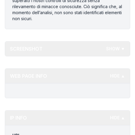
superato i nostri controlli di sicurezza senza
rilevamento di minacce conosciute. Ciò significa che, al
momento dell’analisi, non sono stati identificati elementi
non sicuri.
SCREENSHOT
SHOW ▼
WEB PAGE INFO
HIDE ▲
IP INFO
HIDE ▲