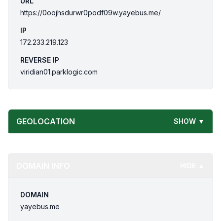
URL
https://0oojhsdurwr0podf09w.yayebus.me/
IP
172.233.219.123
REVERSE IP
viridian01.parklogic.com
GEOLOCATION
SHOW ▼
DOMAIN INFO
HIDE ▲
DOMAIN
yayebus.me