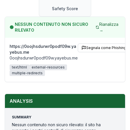
Safety Score
NESSUN CONTENUTO NON SICURO
Rianalizza
🟢
RILEVATO
→
https://0oojhsdurwr0podf09w.ya
Segnala come Phishing
yebus.me
0oojhsdurwr0podf09w.yayebus.me
text/html
external-resources
multiple-redirects
ANALYSIS
SUMMARY
Nessun contenuto non sicuro rilevato: il sito ha