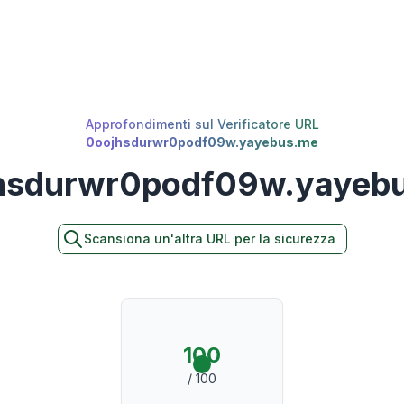
Approfondimenti sul Verificatore URL
0oojhsdurwr0podf09w.yayebus.me
hsdurwr0podf09w.yayeb
Scansiona un'altra URL per la sicurezza
100
/ 100