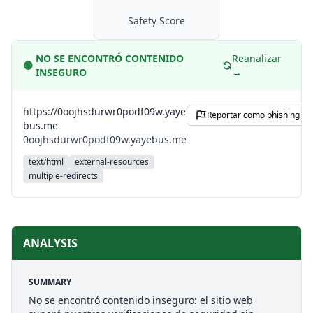
Safety Score
NO SE ENCONTRÓ CONTENIDO
Reanalizar
🟢
INSEGURO
→
https://0oojhsdurwr0podf09w.yaye
Reportar como phishing
bus.me
0oojhsdurwr0podf09w.yayebus.me
text/html
external-resources
multiple-redirects
ANALYSIS
SUMMARY
No se encontró contenido inseguro: el sitio web