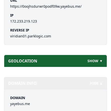
URL
https://0oojhsdurwr0podf09w.yayebus.me/
IP
172.233.219.123
REVERSE IP
viridian01.parklogic.com
GEOLOCATION
SHOW ▼
DOMAIN INFO
HIDE ▲
DOMAIN
yayebus.me