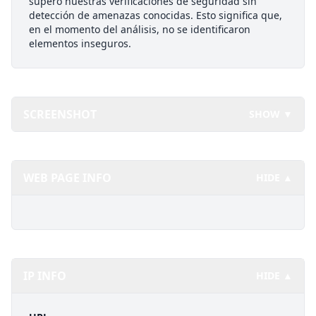
superó nuestras verificaciones de seguridad sin
detección de amenazas conocidas. Esto significa que,
en el momento del análisis, no se identificaron
elementos inseguros.
SCREENSHOT
SHOW ▼
WEB PAGE INFO
HIDE ▲
IP INFO
HIDE ▲