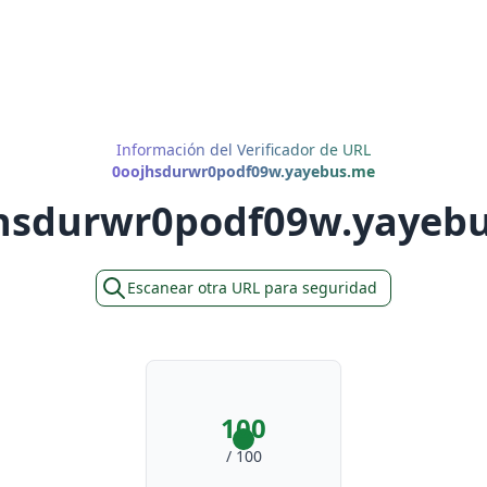
Información del Verificador de URL
0oojhsdurwr0podf09w.yayebus.me
hsdurwr0podf09w.yayeb
Escanear otra URL para seguridad
100
/ 100