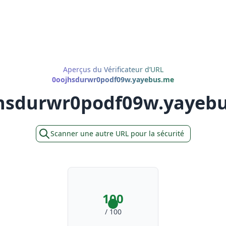
Aperçus du Vérificateur d’URL
0oojhsdurwr0podf09w.yayebus.me
hsdurwr0podf09w.yayeb
Scanner une autre URL pour la sécurité
100
/ 100