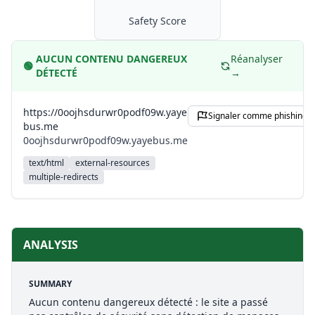
Safety Score
AUCUN CONTENU DANGEREUX
Réanalyser
🟢
DÉTECTÉ
→
https://0oojhsdurwr0podf09w.yaye
Signaler comme phishing
bus.me
0oojhsdurwr0podf09w.yayebus.me
text/html
external-resources
multiple-redirects
ANALYSIS
SUMMARY
Aucun contenu dangereux détecté : le site a passé