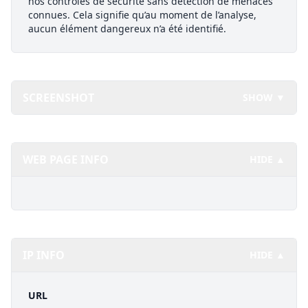
nos contrôles de sécurité sans détection de menaces
connues. Cela signifie qu’au moment de l’analyse,
aucun élément dangereux n’a été identifié.
SCREENSHOT
SHOW ▼
WEB PAGE INFO
HIDE ▲
IP INFO
HIDE ▲
URL