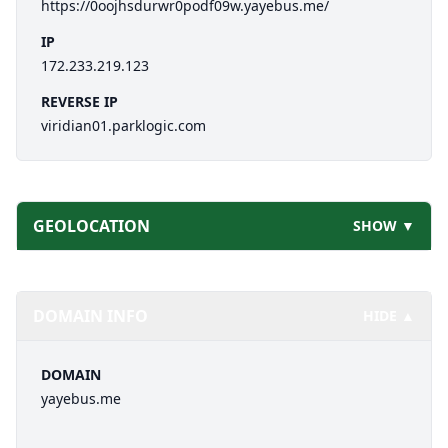
https://0oojhsdurwr0podf09w.yayebus.me/
IP
172.233.219.123
REVERSE IP
viridian01.parklogic.com
GEOLOCATION
SHOW ▼
DOMAIN INFO
HIDE ▲
DOMAIN
yayebus.me