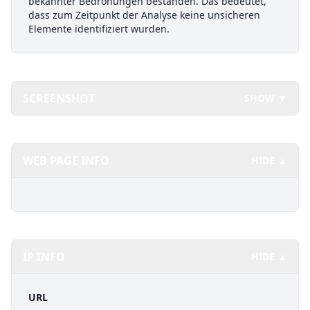
bekannter Bedrohungen bestanden. Das bedeutet,
dass zum Zeitpunkt der Analyse keine unsicheren
Elemente identifiziert wurden.
SCREENSHOT
SHOW ▼
WEB PAGE INFO
HIDE ▲
IP INFO
HIDE ▲
URL