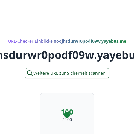
URL-Checker Einblicke
0oojhsdurwr0podf09w.yayebus.me
hsdurwr0podf09w.yayeb
Weitere URL zur Sicherheit scannen
100
/ 100