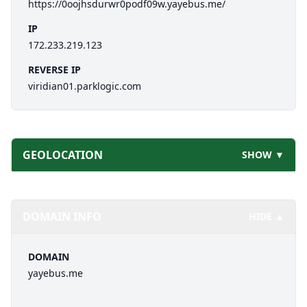
https://0oojhsdurwr0podf09w.yayebus.me/
IP
172.233.219.123
REVERSE IP
viridian01.parklogic.com
GEOLOCATION
SHOW ▼
DOMAIN INFO
HIDE ▲
DOMAIN
yayebus.me