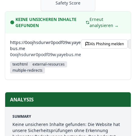
Safety Score
KEINE UNSICHEREN INHALTE
Erneut
🟢
GEFUNDEN
analysieren →
https://0oojhsdurwr0podf09w.yaye
Als Phishing melden
bus.me
0oojhsdurwr0podf09w.yayebus.me
text/html
external-resources
multiple-redirects
ANALYSIS
SUMMARY
Keine unsicheren Inhalte gefunden: Die Website hat
unsere Sicherheitsprüfungen ohne Erkennung