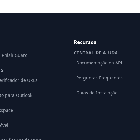
Recursos
CENTRAL DE AJUDA
I Phish Guard
Documentação da API
ES
Perguntas Frequentes
erificador de URLs
Guias de Instalação
o para Outlook
kspace
óvel