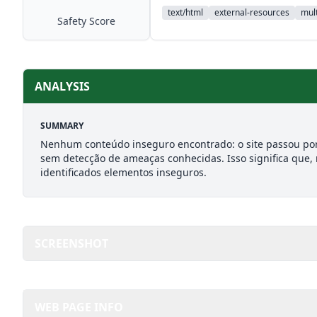
text/html
external-resources
mult
Safety Score
ANALYSIS
SUMMARY
Nenhum conteúdo inseguro encontrado: o site passou por
sem detecção de ameaças conhecidas. Isso significa que,
identificados elementos inseguros.
SCREENSHOT
WEB PAGE INFO