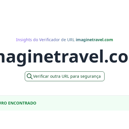
Insights do Verificador de URL
imaginetravel.com
maginetravel.c
Verificar outra URL para segurança
URO ENCONTRADO