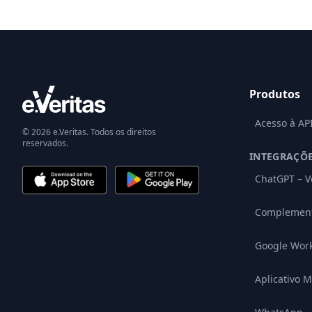
Produtos
Acesso à AP
© 2026 e.Veritas. Todos os direitos
reservados.
INTEGRAÇÕ
ChatGPT – V
Complement
Google Wor
Aplicativo M