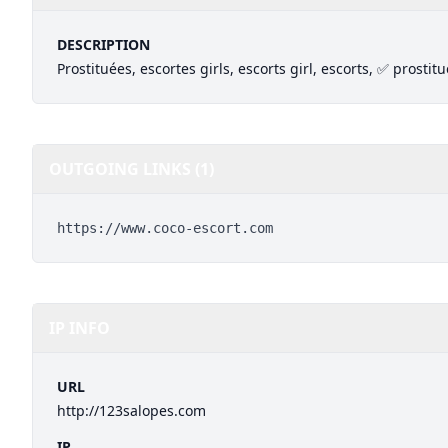
DESCRIPTION
Prostituées, escortes girls, escorts girl, escorts, ✅ prostitu
OUTGOING LINKS (1)
https://www.coco-escort.com
IP INFO
URL
http://123salopes.com
IP