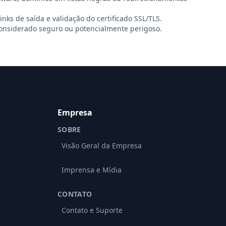
links de saída e validação do certificado SSL/TLS.
onsiderado seguro ou potencialmente perigoso.
Empresa
SOBRE
Visão Geral da Empresa
Imprensa e Mídia
CONTATO
Contato e Suporte