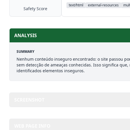
text/html
external-resources
mult
Safety Score
ANALYSIS
SUMMARY
Nenhum conteúdo inseguro encontrado: o site passou por
sem detecção de ameaças conhecidas. Isso significa que,
identificados elementos inseguros.
SCREENSHOT
WEB PAGE INFO