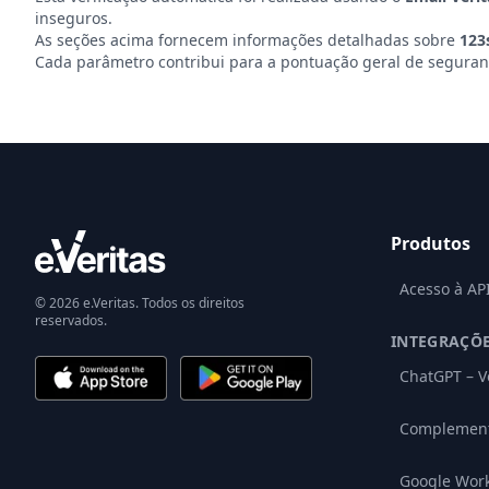
inseguros.
As seções acima fornecem informações detalhadas sobre
123
Cada parâmetro contribui para a pontuação geral de seguranç
Produtos
Acesso à AP
© 2026 e.Veritas. Todos os direitos
reservados.
INTEGRAÇÕ
ChatGPT – V
Complement
Google Wor