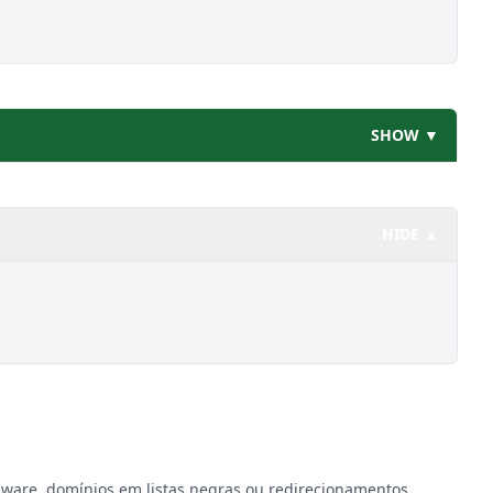
SHOW ▼
HIDE ▲
lware, domínios em listas negras ou redirecionamentos