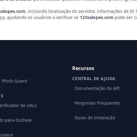
salopes.com
, incluindo localização do servidor, informações de IP, 
a, ajudando os usuários a verificar se
123salopes.com
pode ser c
Recursos
CENTRAL DE AJUDA
I Phish Guard
Documentação da API
ES
Perguntas Frequentes
erificador de URLs
Guias de Instalação
o para Outlook
kspace