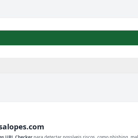
salopes.com
tas URL Checker
para detectar possíveis riscos, como phishing, ma