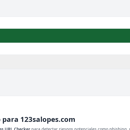
b para
123salopes.com
tas URL Checker
para detectar riesgos potenciales como phishing, 