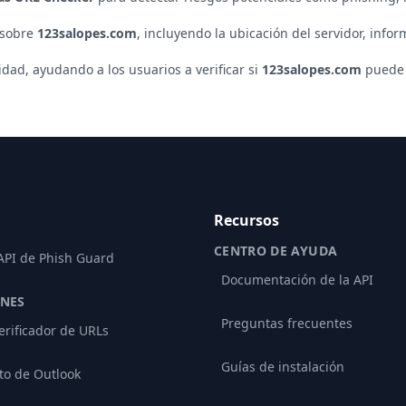
 sobre
123salopes.com
, incluyendo la ubicación del servidor, inform
ad, ayudando a los usuarios a verificar si
123salopes.com
puede 
Recursos
CENTRO DE AYUDA
 API de Phish Guard
Documentación de la API
ONES
Preguntas frecuentes
erificador de URLs
Guías de instalación
o de Outlook