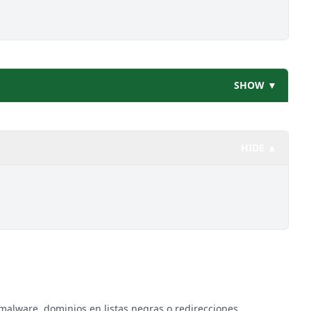
SHOW ▼
HIDE ▲
malware, dominios en listas negras o redirecciones