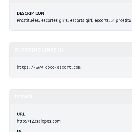
DESCRIPTION
Prostituées, escortes girls, escorts girl, escorts, ✅ prostitu
OUTGOING LINKS (1)
https://www.coco-escort.com
IP INFO
URL
http://123salopes.com
IP