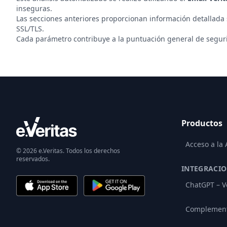
inseguras.
Las secciones anteriores proporcionan información detallada
SSL/TLS.
Cada parámetro contribuye a la puntuación general de segurid
Productos
Acceso a la
© 2026 e.Veritas. Todos los derechos
reservados.
INTEGRACI
ChatGPT – V
Complement