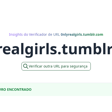
Insights do Verificador de URL
0nlyrealgirls.tumblr.com
realgirls.tumbl
Verificar outra URL para segurança
URO ENCONTRADO