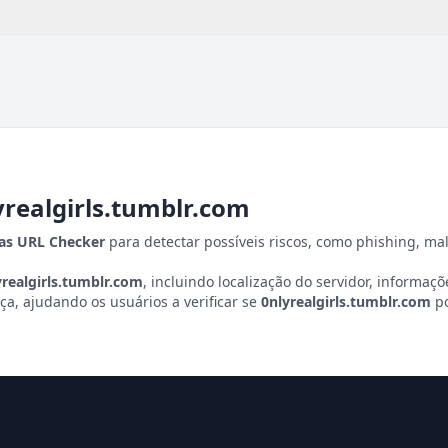
yrealgirls.tumblr.com
tas URL Checker
para detectar possíveis riscos, como phishing, ma
yrealgirls.tumblr.com
, incluindo localização do servidor, informaçõe
a, ajudando os usuários a verificar se
0nlyrealgirls.tumblr.com
po