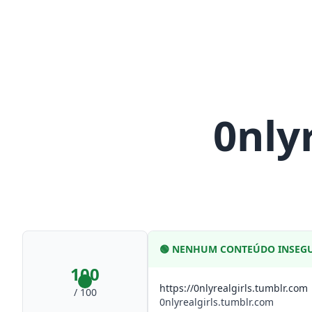
0nly
🟢
NENHUM CONTEÚDO INSEG
100
https://0nlyrealgirls.tumblr.com
/ 100
0nlyrealgirls.tumblr.com