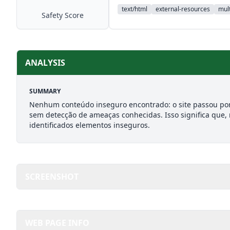
text/html
external-resources
mult
Safety Score
ANALYSIS
SUMMARY
Nenhum conteúdo inseguro encontrado: o site passou por
sem detecção de ameaças conhecidas. Isso significa que,
identificados elementos inseguros.
SCREENSHOT
WEB PAGE INFO