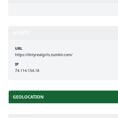
IP INFO
URL
https://0nlyrealgirls.tumblr.com/
IP
74.114.154.18
GEOLOCATION