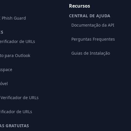
Recursos
CENTRAL DE AJUDA
I Phish Guard
Documentação da API
ES
Perguntas Frequentes
erificador de URLs
Guias de Instalação
o para Outlook
kspace
óvel
Verificador de URLs
rificador de URLs
AS GRATUITAS