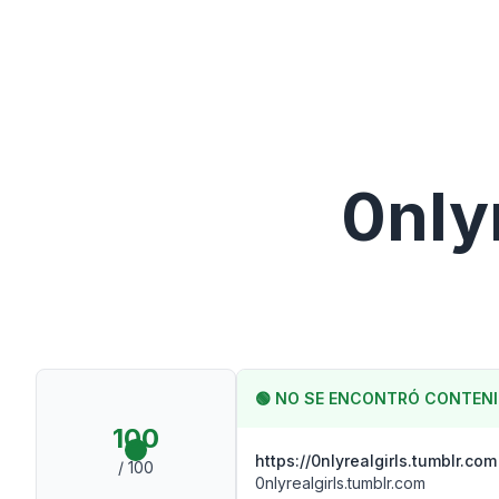
0nly
🟢
NO SE ENCONTRÓ CONTENI
100
https://0nlyrealgirls.tumblr.com
/ 100
0nlyrealgirls.tumblr.com