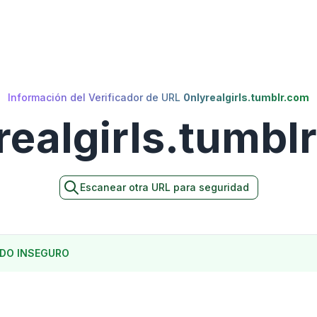
Información del Verificador de URL
0nlyrealgirls.tumblr.com
realgirls.tumbl
Escanear otra URL para seguridad
DO INSEGURO