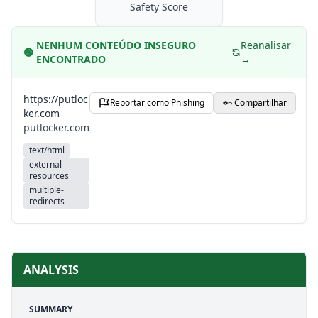
Safety Score
NENHUM CONTEÚDO INSEGURO
Reanalisar
🟢
ENCONTRADO
→
https://putloc
Reportar como Phishing
Compartilhar
ker.com
putlocker.com
text/html
external-
resources
multiple-
redirects
ANALYSIS
SUMMARY