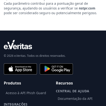
Cada parâmetro contribui para a pontuação geral de
segurança, ajudando os usuários a verificar se
nstpr.com
pode ser considerado seguro ou potencialmente perigoso.
© 2026 e.Veritas. Todos os direitos reservados.
Produtos
Recursos
CENTRAL DE AJUDA
Acesso à API Phish Guard
Documentação da API
INTEGRAÇÕES