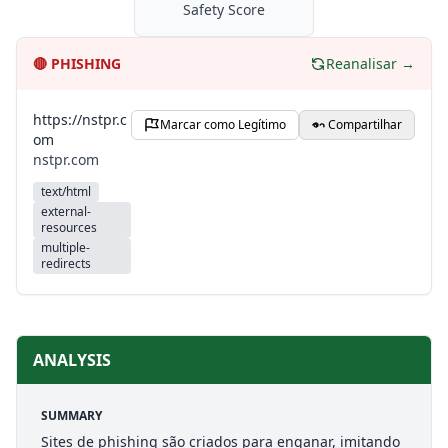
Safety Score
🔴
PHISHING
Reanalisar →
https://nstpr.c
Marcar como Legítimo
Compartilhar
om
nstpr.com
text/html
external-
resources
multiple-
redirects
ANALYSIS
SUMMARY
Sites de phishing são criados para enganar, imitando