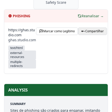
Safety Score
🔴
PHISHING
Reanalisar →
https://ghas.stu
Marcar como Legítimo
Compartilhar
dio.com
ghas.studio.com
text/html
external-
resources
multiple-
redirects
ANALYSIS
SUMMARY
Sites de phishing são criados para enganar, imitando