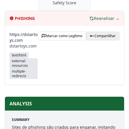
Safety Score
🔴
PHISHING
Reanalisar →
https://dstarto
Marcar como Legítimo
Compartilhar
ys.com
dstartoys.com
text/html
external-
resources
multiple-
redirects
ANALYSIS
SUMMARY
Sites de phishing são criados para enganar, imitando