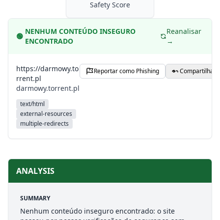
Safety Score
NENHUM CONTEÚDO INSEGURO
Reanalisar
🟢
ENCONTRADO
→
https://darmowy.to
Reportar como Phishing
Compartilhar
rrent.pl
darmowy.torrent.pl
text/html
external-resources
multiple-redirects
ANALYSIS
SUMMARY
Nenhum conteúdo inseguro encontrado: o site