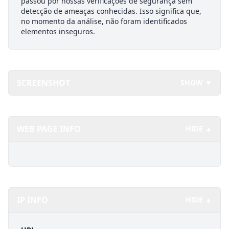
passou por nossas verificações de segurança sem
detecção de ameaças conhecidas. Isso significa que,
no momento da análise, não foram identificados
elementos inseguros.
SCREENSHOT
SHOW ▼
WEB PAGE INFO
HIDE ▲
IP INFO
HIDE ▲