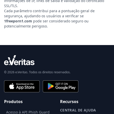
informações de IP, links de saída e validação do certificado
SSL/TLS.
Cada parâmetro contribui para a pontuação geral de
segurança, ajudando os usuários a verificar se
1freeporn1.com
pode ser considerado seguro ou
potencialmente perigoso.
© 2026 e.Veritas. Todos os direitos reservados.
Produtos
Recursos
CENTRAL DE AJUDA
Acesso à API Phish Guard