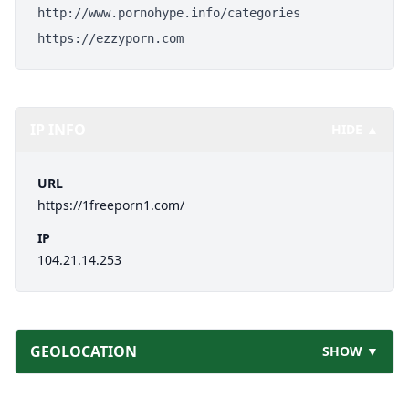
http://www.pornohype.info/categories
https://ezzyporn.com
IP INFO
HIDE ▲
URL
https://1freeporn1.com/
IP
104.21.14.253
GEOLOCATION
SHOW ▼