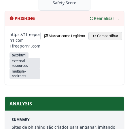
Safety Score
🔴
PHISHING
Reanalisar →
https://1freepor
Marcar como Legítimo
Compartilhar
n1.com
1freeporn1.com
text/html
external-
resources
multiple-
redirects
ANALYSIS
SUMMARY
Sites de phishing são criados para enganar, imitando