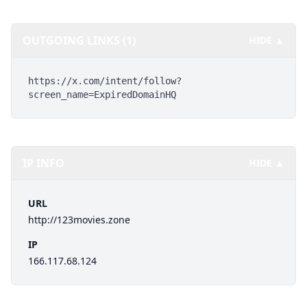
OUTGOING LINKS (1)
HIDE ▲
https://x.com/intent/follow?
screen_name=ExpiredDomainHQ
IP INFO
HIDE ▲
URL
http://123movies.zone
IP
166.117.68.124