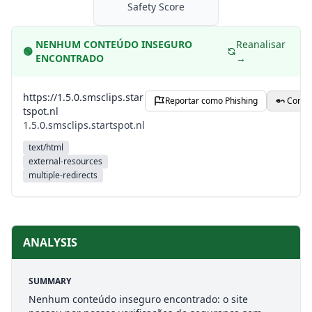
Safety Score
NENHUM CONTEÚDO INSEGURO
Reanalisar
🟢
ENCONTRADO
→
https://1.5.0.smsclips.star
Reportar como Phishing
Compa
tspot.nl
1.5.0.smsclips.startspot.nl
text/html
external-resources
multiple-redirects
ANALYSIS
SUMMARY
Nenhum conteúdo inseguro encontrado: o site