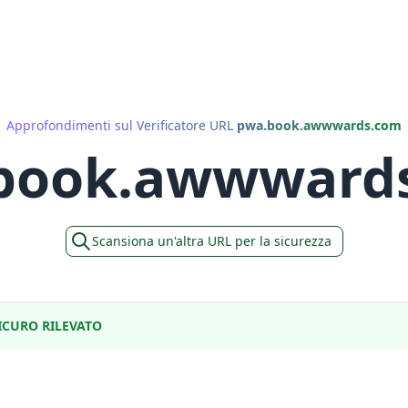
Approfondimenti sul Verificatore URL
pwa.book.awwwards.com
book.awwward
Scansiona un'altra URL per la sicurezza
CURO RILEVATO
m