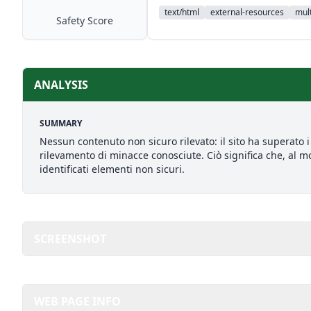
text/html
external-resources
mult
Safety Score
ANALYSIS
SUMMARY
Nessun contenuto non sicuro rilevato: il sito ha superato i 
rilevamento di minacce conosciute. Ciò significa che, al mo
identificati elementi non sicuri.
SCREENSHOT
WEB PAGE INFO