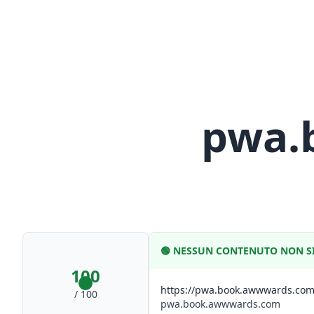
pwa.
🟢
NESSUN CONTENUTO NON SI
100
https://pwa.book.awwwards.co
/ 100
pwa.book.awwwards.com