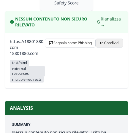
Safety Score
NESSUN CONTENUTO NON SICURO
Rianalizza
🟢
RILEVATO
→
https://18801880.
Segnala come Phishing
Condividi
com
18801880.com
text/html
external-
resources
multiple-redirects
ANALYSIS
SUMMARY
Nessun contenuto non sicuro rilevato: il sito ha