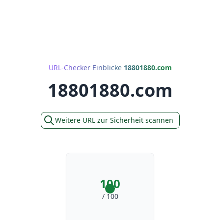
URL-Checker Einblicke
18801880.com
18801880.com
Weitere URL zur Sicherheit scannen
100
/ 100