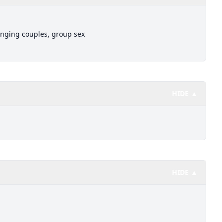
inging couples, group sex
HIDE ▲
HIDE ▲