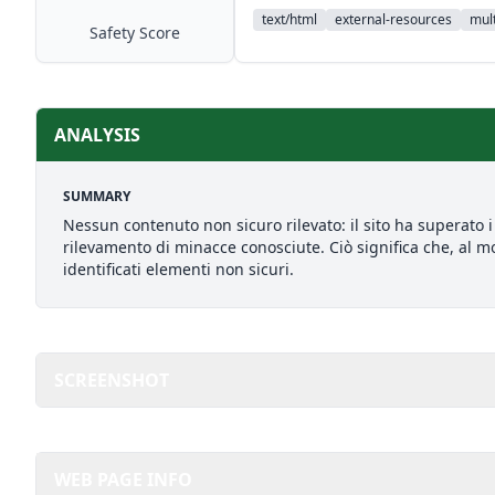
text/html
external-resources
mult
Safety Score
ANALYSIS
SUMMARY
Nessun contenuto non sicuro rilevato: il sito ha superato i 
rilevamento di minacce conosciute. Ciò significa che, al mo
identificati elementi non sicuri.
SCREENSHOT
WEB PAGE INFO