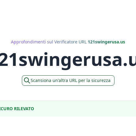
Approfondimenti sul Verificatore URL
121swingerusa.us
21swingerusa.
Scansiona un'altra URL per la sicurezza
CURO RILEVATO