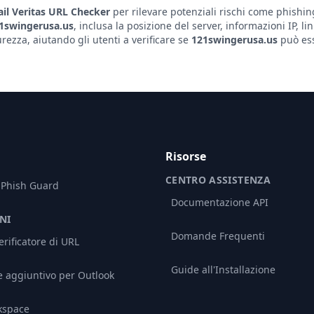
il Veritas URL Checker
per rilevare potenziali rischi come phishin
1swingerusa.us
, inclusa la posizione del server, informazioni IP, li
ezza, aiutando gli utenti a verificare se
121swingerusa.us
può ess
Risorse
CENTRO ASSISTENZA
 Phish Guard
Documentazione API
NI
Domande Frequenti
rificatore di URL
Guide all'Installazione
aggiuntivo per Outlook
kspace