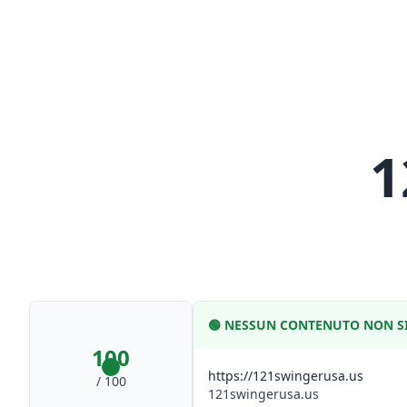
1
🟢
NESSUN CONTENUTO NON SI
100
https://121swingerusa.us
/ 100
121swingerusa.us