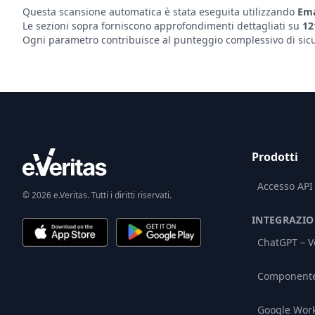
Questa scansione automatica è stata eseguita utilizzando
Ema
Le sezioni sopra forniscono approfondimenti dettagliati su
12
Ogni parametro contribuisce al punteggio complessivo di sicur
Prodotti
Accesso API
© 2026 e.Veritas. Tutti i diritti riservati.
INTEGRAZIO
ChatGPT – Ve
Componente 
Google Wor