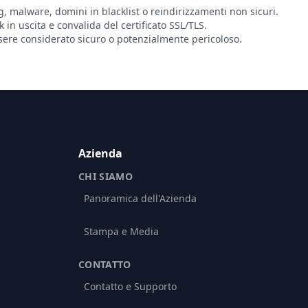
g, malware, domini in blacklist o reindirizzamenti non sicuri.
nk in uscita e convalida del certificato SSL/TLS.
ere considerato sicuro o potenzialmente pericoloso.
Azienda
CHI SIAMO
Panoramica dell'Azienda
Stampa e Media
CONTATTO
Contatto e Supporto