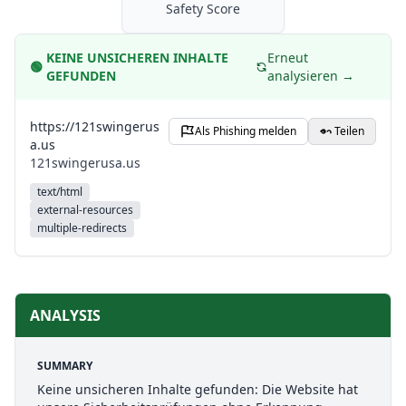
Safety Score
KEINE UNSICHEREN INHALTE
Erneut
🟢
GEFUNDEN
analysieren →
https://121swingerus
Als Phishing melden
Teilen
a.us
121swingerusa.us
text/html
external-resources
multiple-redirects
ANALYSIS
SUMMARY
Keine unsicheren Inhalte gefunden: Die Website hat