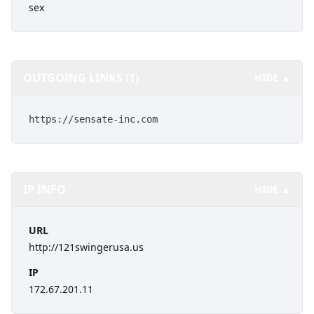
sex
OUTGOING LINKS (1)
HIDE ▲
https://sensate-inc.com
IP INFO
HIDE ▲
URL
http://121swingerusa.us
IP
172.67.201.11