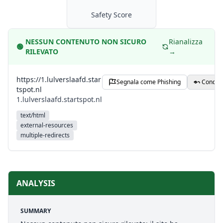
Safety Score
NESSUN CONTENUTO NON SICURO
Rianalizza
🟢
RILEVATO
→
https://1.lulverslaafd.star
Segnala come Phishing
Condivi
tspot.nl
1.lulverslaafd.startspot.nl
text/html
external-resources
multiple-redirects
ANALYSIS
SUMMARY