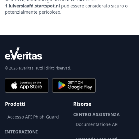
1.lulverslaafd.startspot.nl
può essere considerato sicuro o
potenzialmente pericoloso.
© 2026 e.Veritas. Tutti i diritti riservati.
Prodotti
Risorse
CENTRO ASSISTENZA
Accesso API Phish Guard
Documentazione API
INTEGRAZIONI