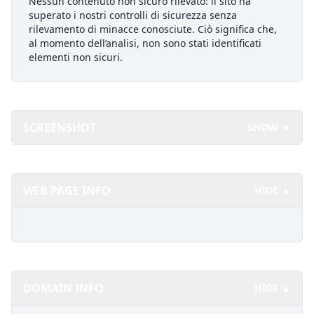
Nessun contenuto non sicuro rilevato: il sito ha
superato i nostri controlli di sicurezza senza
rilevamento di minacce conosciute. Ciò significa che,
al momento dell’analisi, non sono stati identificati
elementi non sicuri.
SCREENSHOT
SHOW ▼
WEB PAGE INFO
HIDE ▲
DOMAIN INFO
HIDE ▲