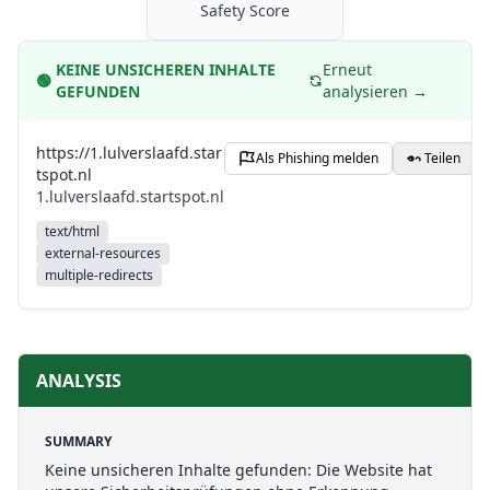
Safety Score
KEINE UNSICHEREN INHALTE
Erneut
🟢
GEFUNDEN
analysieren →
https://1.lulverslaafd.star
Als Phishing melden
Teilen
tspot.nl
1.lulverslaafd.startspot.nl
text/html
external-resources
multiple-redirects
ANALYSIS
SUMMARY
Keine unsicheren Inhalte gefunden: Die Website hat