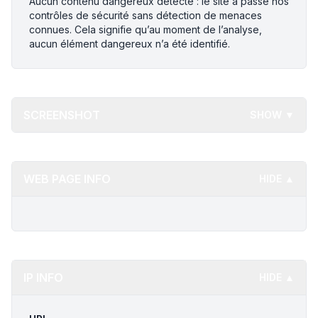
Aucun contenu dangereux détecté : le site a passé nos
contrôles de sécurité sans détection de menaces
connues. Cela signifie qu’au moment de l’analyse,
aucun élément dangereux n’a été identifié.
SCREENSHOT
SHOW ▼
WEB PAGE INFO
HIDE ▲
IP INFO
HIDE ▲