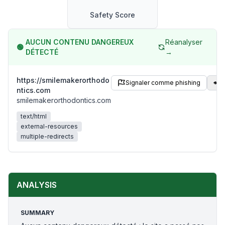
Safety Score
AUCUN CONTENU DANGEREUX
Réanalyser
🟢
DÉTECTÉ
→
https://smilemakerorthodo
Signaler comme phishing
P
ntics.com
smilemakerorthodontics.com
text/html
external-resources
multiple-redirects
ANALYSIS
SUMMARY