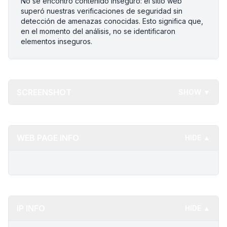
No se encontró contenido inseguro: el sitio web
superó nuestras verificaciones de seguridad sin
detección de amenazas conocidas. Esto significa que,
en el momento del análisis, no se identificaron
elementos inseguros.
SCREENSHOT
SHOW ▼
WEB PAGE INFO
HIDE ▲
IP INFO
HIDE ▲