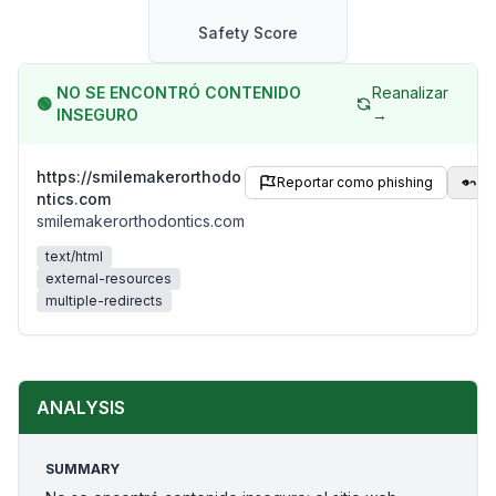
Safety Score
NO SE ENCONTRÓ CONTENIDO
Reanalizar
🟢
INSEGURO
→
https://smilemakerorthodo
Reportar como phishing
Co
ntics.com
smilemakerorthodontics.com
text/html
external-resources
multiple-redirects
ANALYSIS
SUMMARY