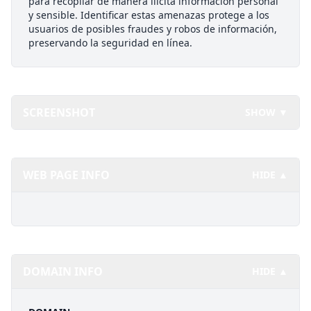
para recopilar de manera ilícita información personal
y sensible. Identificar estas amenazas protege a los
usuarios de posibles fraudes y robos de información,
preservando la seguridad en línea.
SCREENSHOT
SHOW ▼
WEB PAGE INFO
HIDE ▲
DOMAIN INFO
HIDE ▲