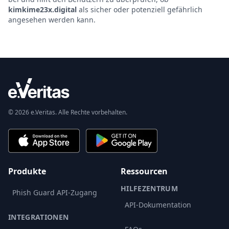
kimkime23x.digital
als sicher oder potenziell gefährlich
angesehen werden kann.
© 2026 e.Veritas. Alle Rechte vorbehalten.
Produkte
Ressourcen
HILFEZENTRUM
Phish Guard API-Zugang
API-Dokumentation
INTEGRATIONEN