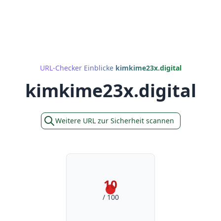
URL-Checker Einblicke
kimkime23x.digital
kimkime23x.digital
Weitere URL zur Sicherheit scannen
10
/ 100