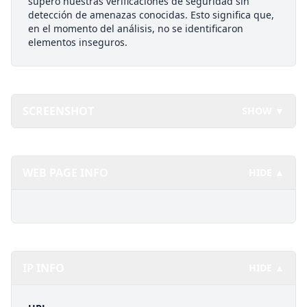
superó nuestras verificaciones de seguridad sin
detección de amenazas conocidas. Esto significa que,
en el momento del análisis, no se identificaron
elementos inseguros.
SCREENSHOT
SHOW ▼
WEB PAGE INFO
HIDE ▲
IP INFO
HIDE ▲