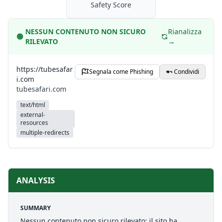
Safety Score
NESSUN CONTENUTO NON SICURO
Rianalizza
🟢
RILEVATO
→
https://tubesafar
Segnala come Phishing
Condividi
i.com
tubesafari.com
text/html
external-
resources
multiple-redirects
ANALYSIS
SUMMARY
Nessun contenuto non sicuro rilevato: il sito ha