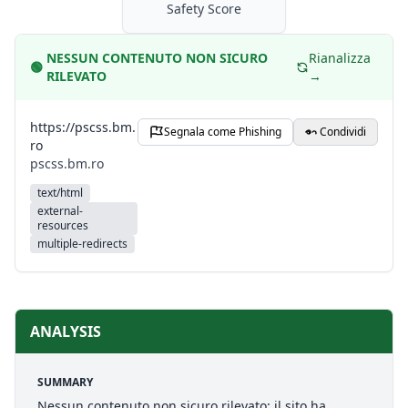
Safety Score
NESSUN CONTENUTO NON SICURO
Rianalizza
🟢
RILEVATO
→
https://pscss.bm.
Segnala come Phishing
Condividi
ro
pscss.bm.ro
text/html
external-
resources
multiple-redirects
ANALYSIS
SUMMARY
Nessun contenuto non sicuro rilevato: il sito ha