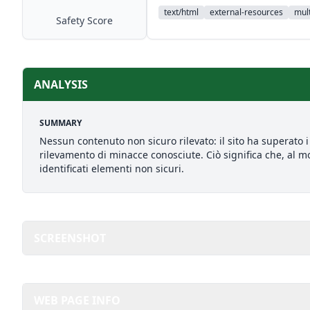
text/html
external-resources
mult
Safety Score
ANALYSIS
SUMMARY
Nessun contenuto non sicuro rilevato: il sito ha superato i 
rilevamento di minacce conosciute. Ciò significa che, al mo
identificati elementi non sicuri.
SCREENSHOT
WEB PAGE INFO