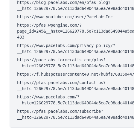
https://blog.pacelabs.com/en/pfas-blog?
__hstc=126629778.5e7c113dad649044a5ea7e98adc4014
https://www.youtube.com/user/PaceLabsInc
https://pfas.wpengine.com/?
page_id=245&__hstc=126629778.5e7c113dad649044a5e
433
https://www.pacelabs.com/privacy-policy/?
__hstc=126629778.5e7c113dad649044a5ea7e98adc4014
https://pacelabs.formcrafts.com/pfas?
__hstc=126629778.5e7c113dad649044a5ea7e98adc4014
https://f.hubspotusercontent40.net/hubfs/6835044
https://pfas.pacelabs.com/contact-us?
__hstc=126629778.5e7c113dad649044a5ea7e98adc4014
https://www.pacelabs.com/?
__hstc=126629778.5e7c113dad649044a5ea7e98adc4014
https://pfas.pacelabs.com/subscribe?
__hstc=126629778.5e7c113dad649044a5ea7e98adc4014