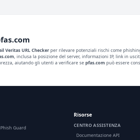
pfas.com
il Veritas URL Checker
per rilevare potenziali rischi come phishin
as.com
, inclusa la posizione del server, informazioni IP, link in usci
ezza, aiutando gli utenti a verificare se
pfas.com
può essere consi
Risorse
CENTRO ASSISTENZA
 Phish Guard
Documentazione API