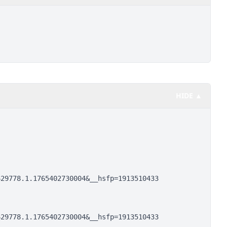
HIDE ▲
629778.1.1765402730004&__hsfp=1913510433
629778.1.1765402730004&__hsfp=1913510433