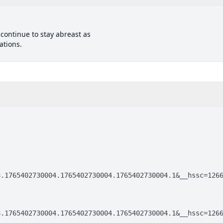
 continue to stay abreast as
ations.
8.1765402730004.1765402730004.1765402730004.1&__hssc=126
8.1765402730004.1765402730004.1765402730004.1&__hssc=126