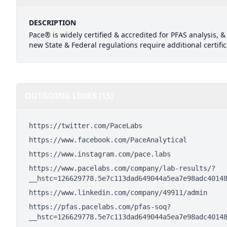
DESCRIPTION
Pace® is widely certified & accredited for PFAS analysis, &
new State & Federal regulations require additional certific
OUTGOING LINKS (15)
https://twitter.com/PaceLabs
https://www.facebook.com/PaceAnalytical
https://www.instagram.com/pace.labs
https://www.pacelabs.com/company/lab-results/?
__hstc=126629778.5e7c113dad649044a5ea7e98adc4014
https://www.linkedin.com/company/49911/admin
https://pfas.pacelabs.com/pfas-soq?
__hstc=126629778.5e7c113dad649044a5ea7e98adc4014