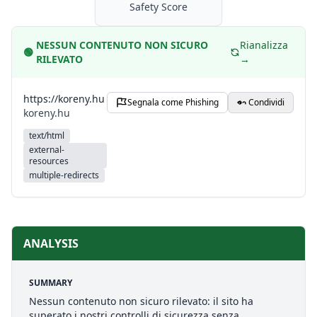
Safety Score
NESSUN CONTENUTO NON SICURO
Rianalizza
🟢
RILEVATO
→
https://koreny.hu
Segnala come Phishing
Condividi
koreny.hu
text/html
external-
resources
multiple-redirects
ANALYSIS
SUMMARY
Nessun contenuto non sicuro rilevato: il sito ha
superato i nostri controlli di sicurezza senza