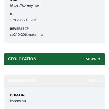
https://koreny.hu/
IP
178.238.210.206
REVERSE IP
cp210-206.maxer.hu
GEOLOCATION
SHOW ▼
DOMAIN INFO
HIDE ▲
DOMAIN
koreny.hu