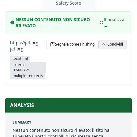
Safety Score
NESSUN CONTENUTO NON SICURO
Rianalizza
🟢
RILEVATO
→
https://jet.org
Segnala come Phishing
Condividi
jet.org
text/html
external-
resources
multiple-redirects
ANALYSIS
SUMMARY
Nessun contenuto non sicuro rilevato: il sito ha
superato i nostri controlli di sicurezza senza