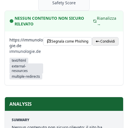
Safety Score
NESSUN CONTENUTO NON SICURO
Rianalizza
🟢
RILEVATO
→
https://immunolo
Segnala come Phishing
Condividi
gie.de
immunologie.de
text/html
external-
resources
multiple-redirects
ANALYSIS
SUMMARY
Nessun contenuto non sicuro rilevato: il sito ha