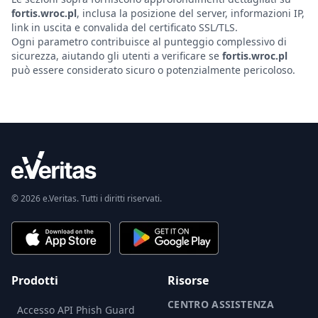
fortis.wroc.pl
, inclusa la posizione del server, informazioni IP,
link in uscita e convalida del certificato SSL/TLS.
Ogni parametro contribuisce al punteggio complessivo di
sicurezza, aiutando gli utenti a verificare se
fortis.wroc.pl
può essere considerato sicuro o potenzialmente pericoloso.
© 2026 e.Veritas. Tutti i diritti riservati.
Prodotti
Risorse
CENTRO ASSISTENZA
Accesso API Phish Guard