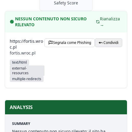
Safety Score
NESSUN CONTENUTO NON SICURO
Rianalizza
🟢
RILEVATO
→
https://fortis.wro
Segnala come Phishing
Condividi
c.pl
fortis.wroc.pl
text/html
external-
resources
multiple-redirects
ANALYSIS
SUMMARY
Nessun contenuto non sicuro rilevato: il sito ha