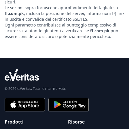
sicuri.
Le sezioni sopra forniscono approfondimenti dettagliati su
ff.com.pk
, inclusa la posizione del server, informazioni IP, link
in uscita e convalida del certificato SSL/TLS.
Ogni parametro contribuisce al punteggio complessivo di
sicurezza, aiutando gli utenti a verificare se
ff.com.pk
può
essere considerato sicuro o potenzialmente pericoloso.
© 2026 e.Veritas. Tutti i diritti riservati.
Prodotti
Risorse