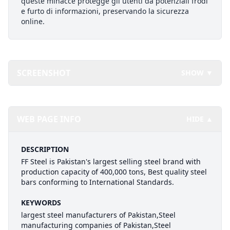
queste minacce protegge gli utenti da potenziali frodi
e furto di informazioni, preservando la sicurezza
online.
SCREENSHOT
SHOW ▼
WEB PAGE INFO
HIDE ▲
DESCRIPTION
FF Steel is Pakistan's largest selling steel brand with
production capacity of 400,000 tons, Best quality steel
bars conforming to International Standards.
KEYWORDS
largest steel manufacturers of Pakistan,Steel
manufacturing companies of Pakistan,Steel