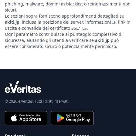
phishing, malware, domini in blacklist o reindirizzamenti non
sicuri.
Le sezioni sopra forniscono approfondimenti dettagliati su
akiti.jp
, inclusa la posizione del server, informazioni IP, link in
uscita e convalida del certificato SSL/TLS.
Ogni parametro contribuisce al punteggio complessivo di
sicurezza, aiutando gli utenti a verificare se
akiti.jp
può
essere considerato sicuro o potenzialmente pericoloso.
© 2026 e.Veritas. Tutti i diritti riservati.