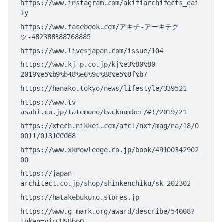
https://www.instagram.com/akitiarchitects_dai
ly
https://www.facebook.com/アキチ-アーキテク
ツ-482388388768885
https://www.livesjapan.com/issue/104
https://www.kj-p.co.jp/kj%e3%80%80-
2019%e5%b9%b48%e6%9c%88%e5%8f%b7
https://hanako.tokyo/news/lifestyle/339521
https://www.tv-
asahi.co.jp/tatemono/backnumber/#!/2019/21
https://xtech.nikkei.com/atcl/nxt/mag/na/18/0
0011/013100068
https://www.xknowledge.co.jp/book/49100342902
00
https://japan-
architect.co.jp/shop/shinkenchiku/sk-202302
https://hatakebukuro.stores.jp
https://www.g-mark.org/award/describe/54008?
token=yjrCHSBbpO