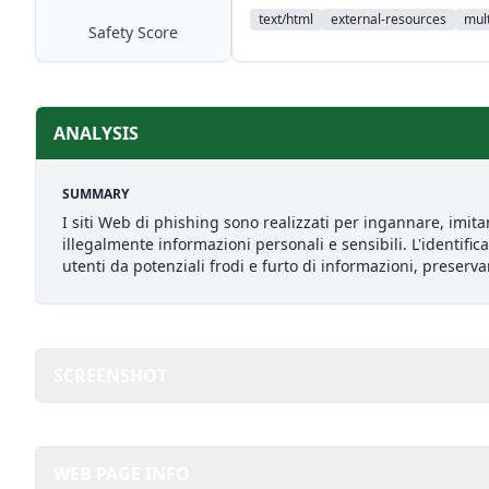
text/html
external-resources
mult
Safety Score
ANALYSIS
SUMMARY
I siti Web di phishing sono realizzati per ingannare, imita
illegalmente informazioni personali e sensibili. L'identifi
utenti da potenziali frodi e furto di informazioni, preserv
SCREENSHOT
WEB PAGE INFO