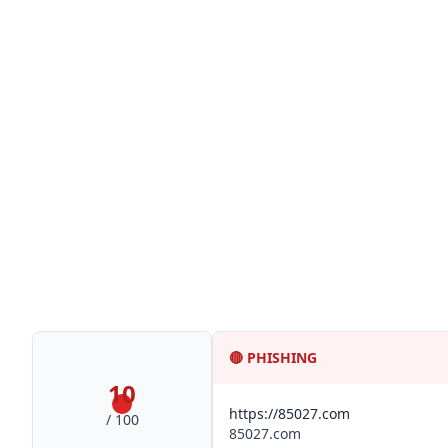
🔴
PHISHING
10
https://85027.com
/ 100
85027.com