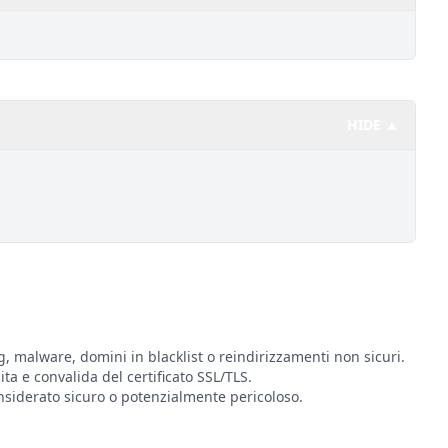
HIDE ▲
g, malware, domini in blacklist o reindirizzamenti non sicuri.
cita e convalida del certificato SSL/TLS.
siderato sicuro o potenzialmente pericoloso.