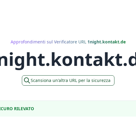
Approfondimenti sul Verificatore URL
1night.kontakt.de
night.kontakt.
Scansiona un'altra URL per la sicurezza
CURO RILEVATO