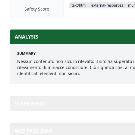
text/html
external-resources
mult
Safety Score
ANALYSIS
SUMMARY
Nessun contenuto non sicuro rilevato: il sito ha superato i 
rilevamento di minacce conosciute. Ciò significa che, al mo
identificati elementi non sicuri.
SCREENSHOT
WEB PAGE INFO