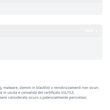
HIDE ▲
g, malware, domini in blacklist o reindirizzamenti non sicuri.
nk in uscita e convalida del certificato SSL/TLS.
ere considerato sicuro o potenzialmente pericoloso.