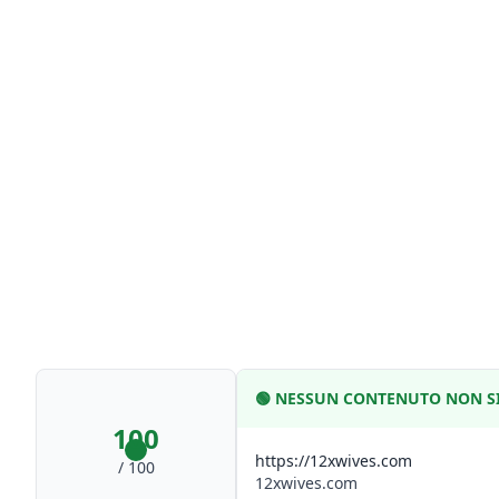
🟢
NESSUN CONTENUTO NON SI
100
https://12xwives.com
/ 100
12xwives.com