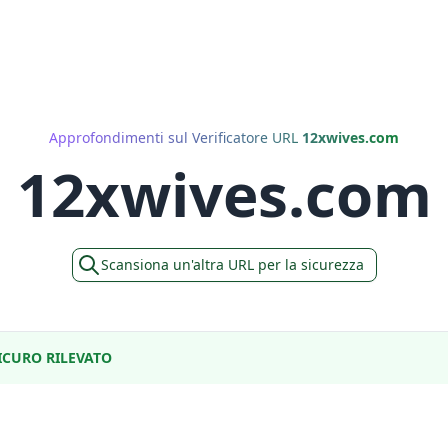
Approfondimenti sul Verificatore URL
12xwives.com
12xwives.com
Scansiona un'altra URL per la sicurezza
CURO RILEVATO