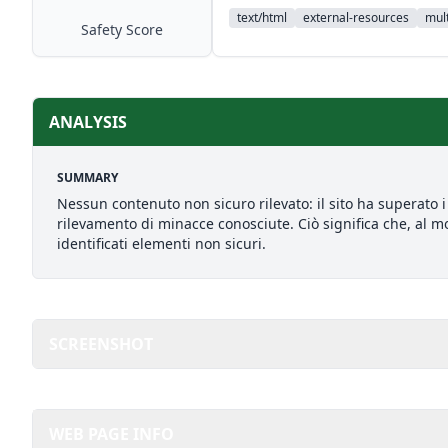
text/html
external-resources
mult
Safety Score
ANALYSIS
SUMMARY
Nessun contenuto non sicuro rilevato: il sito ha superato i 
rilevamento di minacce conosciute. Ciò significa che, al mo
identificati elementi non sicuri.
SCREENSHOT
WEB PAGE INFO