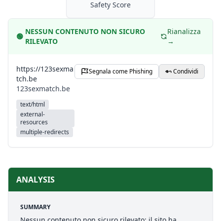
Safety Score
NESSUN CONTENUTO NON SICURO
Rianalizza
🟢
RILEVATO
→
https://123sexma
Segnala come Phishing
Condividi
tch.be
123sexmatch.be
text/html
external-
resources
multiple-redirects
ANALYSIS
SUMMARY
Nessun contenuto non sicuro rilevato: il sito ha