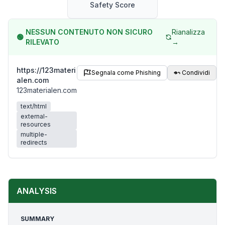
Safety Score
NESSUN CONTENUTO NON SICURO
Rianalizza
🟢
RILEVATO
→
https://123materi
Segnala come Phishing
Condividi
alen.com
123materialen.com
text/html
external-
resources
multiple-
redirects
ANALYSIS
SUMMARY