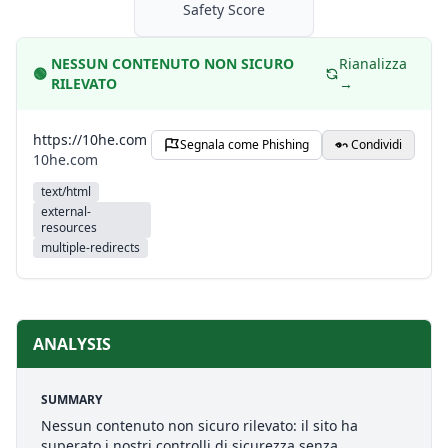
Safety Score
NESSUN CONTENUTO NON SICURO
Rianalizza
🟢
RILEVATO
→
https://10he.com
Segnala come Phishing
Condividi
10he.com
text/html
external-
resources
multiple-redirects
ANALYSIS
SUMMARY
Nessun contenuto non sicuro rilevato: il sito ha
superato i nostri controlli di sicurezza senza