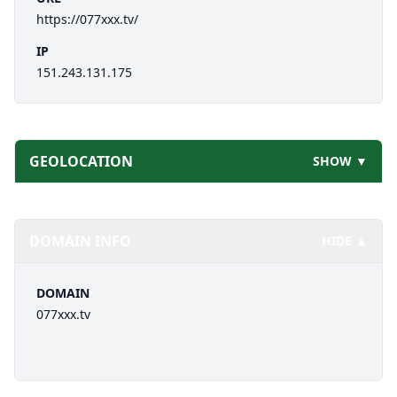
https://077xxx.tv/
IP
151.243.131.175
GEOLOCATION
SHOW ▼
DOMAIN INFO
HIDE ▲
DOMAIN
077xxx.tv