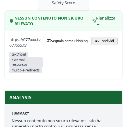
Safety Score
NESSUN CONTENUTO NON SICURO
Rianalizza
🟢
RILEVATO
→
https://077xxx.tv
Segnala come Phishing
Condividi
077xxx.tv
text/html
external-
resources
multiple-redirects
ANALYSIS
SUMMARY
Nessun contenuto non sicuro rilevato: il sito ha
superato i nostri controlli di sicurezza senza