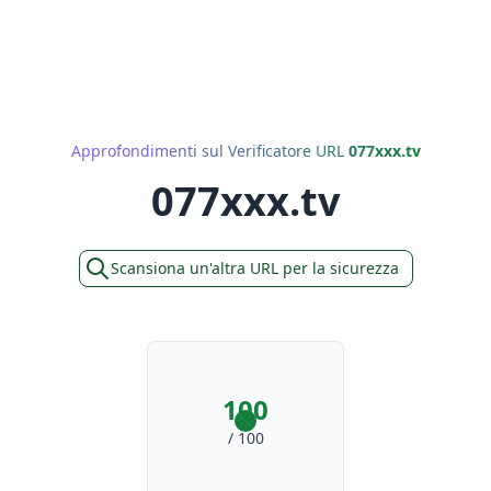
Approfondimenti sul Verificatore URL
077xxx.tv
077xxx.tv
Scansiona un'altra URL per la sicurezza
100
/ 100