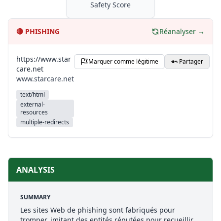
Safety Score
🔴
PHISHING
Réanalyser →
https://www.star
Marquer comme légitime
Partager
care.net
www.starcare.net
text/html
external-
resources
multiple-redirects
ANALYSIS
SUMMARY
Les sites Web de phishing sont fabriqués pour
tromper, imitant des entités réputées pour recueillir