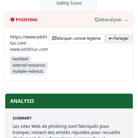
Safety Score
🔴
PHISHING
Réanalyser →
https://www.edith
Marquer comme légitime
Partager
luc.com
www.edithluc.com
text/html
external-resources
multiple-redirects
ANALYSIS
SUMMARY
Les sites Web de phishing sont fabriqués pour
tromper, imitant des entités réputées pour recueillir