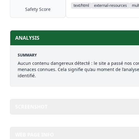
text/html
external-resources
mult
Safety Score
ANALYSIS
SUMMARY
Aucun contenu dangereux détecté : le site a passé nos con
menaces connues. Cela signifie qu’au moment de l’analys
identifié.
SCREENSHOT
WEB PAGE INFO