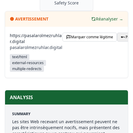
Safety Score
🟡
AVERTISSEMENT
Réanalyser →
https://pasalarolmezruhla
Marquer comme légitime
Part
r.digital
pasalarolmezruhlar.digital
text/html
external-resources
multiple-redirects
ANALYSIS
SUMMARY
Les sites Web recevant un avertissement peuvent ne
pas être intrinsèquement nocifs, mais présentent des