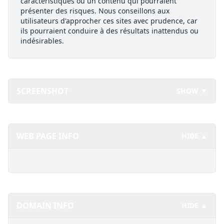
caractéristiques ou un contenu qui pourraient
présenter des risques. Nous conseillons aux
utilisateurs d'approcher ces sites avec prudence, car
ils pourraient conduire à des résultats inattendus ou
indésirables.
SCREENSHOT
SHOW ▼
WEB PAGE INFO
HIDE ▲
DOMAIN INFO
HIDE ▲