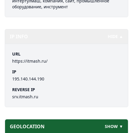
интертулмаш, компания, сайт, промышленное
оборудование, инструмент
IP INFO
HIDE ▲
URL
https://itmash.ru/
IP
195.140.144.190
REVERSE IP
srv.itmash.ru
GEOLOCATION
SHOW ▼